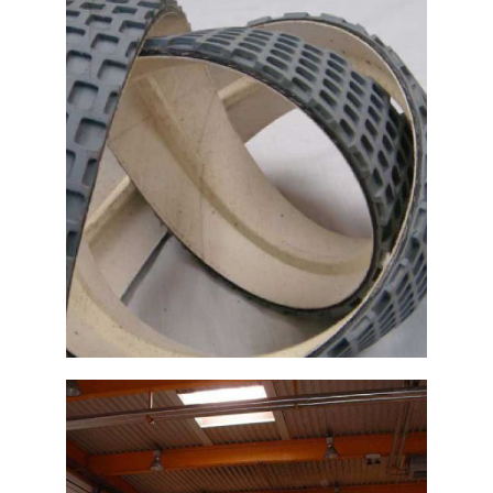
para alimentación en color
azul
Ampliar
Piezas de caucho para
bandas transportadoras
Ampliar