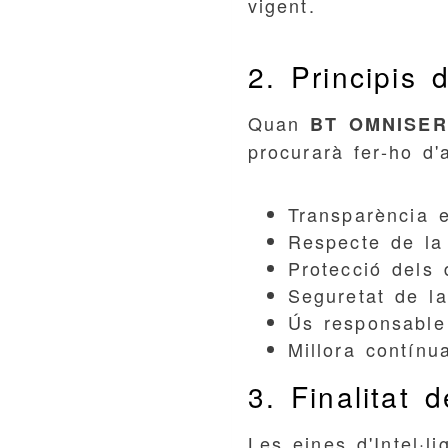
vigent.
2. Principis d
Quan
BT OMNISERV
procurarà fer-ho d'
Transparència e
Respecte de la 
Protecció dels 
Seguretat de la
Ús responsable 
Millora contínu
3. Finalitat d
Les eines d'Intel·l