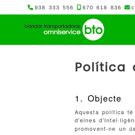
938 333 556
670 618 836
c
Política 
1. Objecte
Aquesta política té
d'eines d'Intel·ligè
promovent-ne un ús