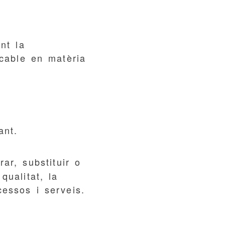
nt la
icable en matèria
ant.
ar, substituir o
qualitat, la
cessos i serveis.